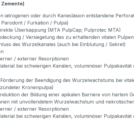
A Zemente)
 iatrogenen oder durch Kariesläsion entstandene Perfora
 Parodont / Furkation / Pulpa)
ndirekte Überkappung (MTA PulpCap; Pulprotec MTA)
bdeckung / Versiegelung des zu erhaltenden vitalen Pulp
hluss des Wurzelkanales (auch bei Einblutung / Sekret)
ion
terner / externer Resorptionen
terial bei schwierigen Kanälen, voluminöser Pulpakavität 
Förderung der Beendigung des Wurzelwachstums bei vital
tzündeter Kronenpulpa)
(Induktion der Bildung einer apikalen Barriere von hartem 
hnen mit unvollendetem Wurzelwachstum und nekrotische
terner / externer Resorptionen
terial bei schwierigen Kanälen, voluminöser Pulpakavität 