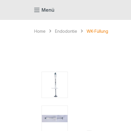
springen
Zur Hauptnavigation springen
Menü
Home
Endodontie
WK-Füllung
Bildergalerie überspringen