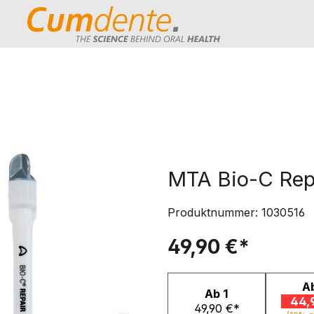
MTA Bio-C Rep
Produktnummer:
1030516
49,90 €*
A
Ab
1
44,
49,90 €*