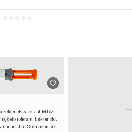
)
Durchschnittliche Bewertung von 0 von 5 Sternen
rzelkanalsealer auf MTA-
igkeitstolerant, bakterizid.
kteriendichte Obturation des