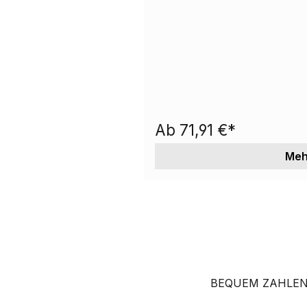
Wurzelkanalsystems in Verbind
allen Kondensationstechniken, 
Sehr gut fließfähig, leicht zu ver
Doppelkolbenspritze zu 4,0 g i
Sealer (auch Handmischung mög
Ab
71,91 €*
Meh
BEQUEM ZAHLEN