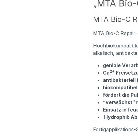
„MTA Bio-
MTA Bio-C R
MTA Bio-C Repair
Hochbiokompatibles
alkalisch, antibakt
geniale Verarb
2+
C
a
Freisetz
antibakteriel
biokompatibel
fördert die P
“verwächst“ m
E
insatz in fe
Hydrophil: Ab
Fertigapplikations-