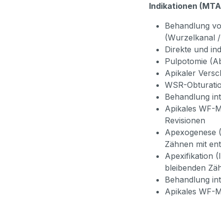
Indikationen (MT
Behandlung von
(Wurzelkanal /
Direkte und i
Pulpotomie (A
Apikaler Versc
WSR-Obturat
Behandlung in
Apikales WF-Ma
Revisionen
Apexogenese (
Zähnen mit en
Apexifikation 
bleibenden Zä
Behandlung in
Apikales WF-Ma