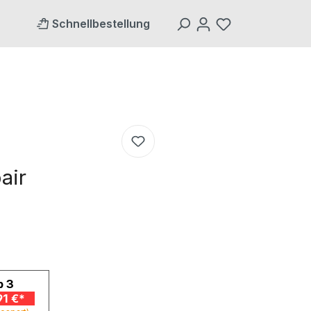
Schnellbestellung
air
b
3
91 €*