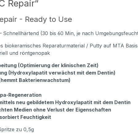
C Repair“
epair - Ready to Use
 –
Schnellhärtend (30 bis 60 Min, je nach Umgebungsfeuchti
 biokeramisches Reparaturmaterial / Putty auf MTA Basis.
eriell und röntgenopak
eitung (Optimierung der klinischen Zeit)
ung (Hydroxylapatit verwächst mit dem Dentin)
l (hemmt Bakterienwachstum)
ulpa-Regeneration
ittels neu gebildetem Hydroxylapatit mit dem Dentin
uchten Medien ohne Verlust der Eigenschaften
sorbiert Feuchtigkeit
Spritze zu 0,5g