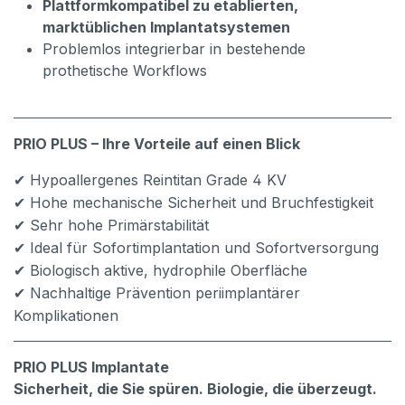
Plattformkompatibel zu etablierten,
marktüblichen Implantatsystemen
Problemlos integrierbar in bestehende
prothetische Workflows
PRIO PLUS – Ihre Vorteile auf einen Blick
Hypoallergenes Reintitan Grade 4 KV
✔
Hohe mechanische Sicherheit und Bruchfestigkeit
✔
Sehr hohe Prim
ä
rstabilit
ä
t
✔
Ideal f
ü
r Sofortimplantation und Sofortversorgung
✔
Biologisch aktive, hydrophile Oberfl
ä
che
✔
Nachhaltige Pr
ä
vention periimplant
ä
rer
✔
Komplikationen
PRIO PLUS Implantate
Sicherheit, die Sie spüren. Biologie, die überzeugt.