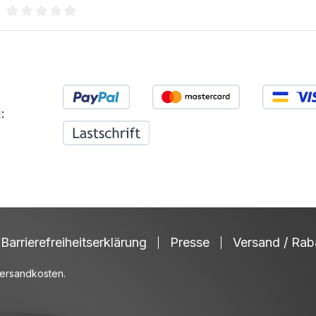
)
Durchschnittliche Bewertung von 0 von 5 Sternen
:
Barrierefreiheitserklärung
Presse
Versand / Rab
ersandkosten
.