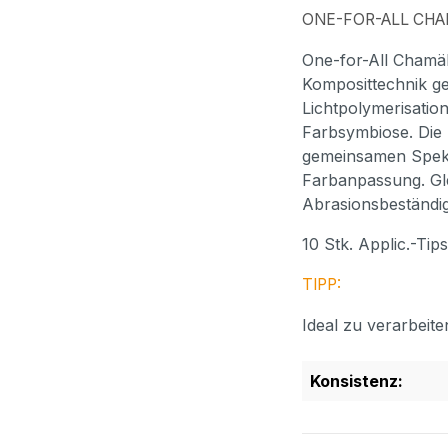
ONE-FOR-ALL CH
One-for-All Chamäl
Komposittechnik ge
Lichtpolymerisatio
Farbsymbiose. Die k
gemeinsamen Spekt
Farbanpassung. Gl
Abrasionsbeständig
10 Stk. Applic.-Tips
TIPP:
Ideal zu verarbeit
Konsistenz: