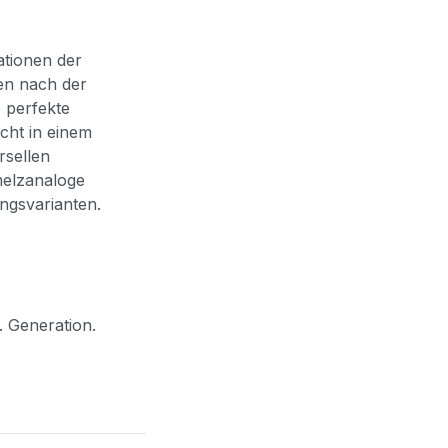
ationen der
en nach der
 perfekte
icht in einem
sellen
melzanaloge
ungsvarianten.
8. Generation.