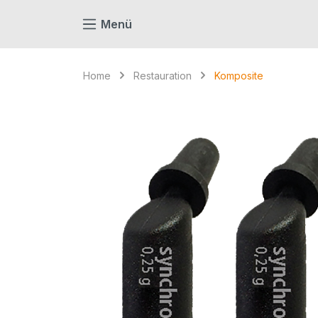
springen
Zur Hauptnavigation springen
Menü
Home
Restauration
Komposite
Bildergalerie überspringen