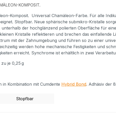
AMÄLEON-KOMPOSIT.
eon-Komposit. Universal Chamäleon-Farbe. Für alle Indik
eignet. Stopfbar. Neue sphärische submikro-Kristalle sorg
n unterhalb der hochglänzend polierten Oberfläche für eine
leinen Kristalle reflektieren und brechen das einfallende L
rum mit der Zahnumgebung und führen so zu einer univer
eichzeitig werden hohe mechanische Festigkeiten und sch
keiten erreicht. Synchrome ist erhältlich in zwei Verarbeit
 zu je 0,25 g
en in Kombination mit Cumdente
Hybrid Bond
. Adhäsiv der 
Stopfbar